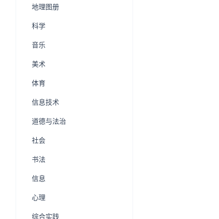
地理图册
科学
音乐
美术
体育
信息技术
道德与法治
社会
书法
信息
心理
综合实践