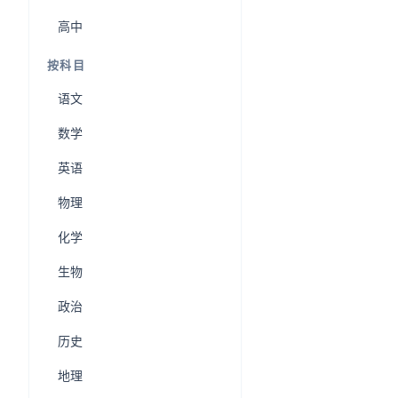
高中
按科目
语文
数学
英语
物理
化学
生物
政治
历史
地理